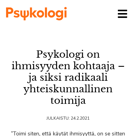
Siirry sisältöön
Psykologi on
ihmisyyden kohtaaja –
ja siksi radikaali
yhteiskunnallinen
toimija
JULKAISTU:
24.2.2021
”Toimi siten, että käytät ihmisyyttä, on se sitten