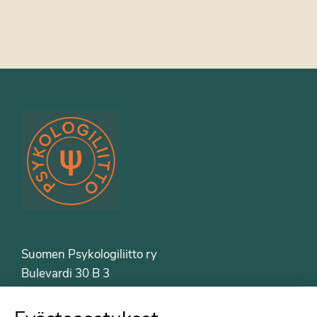
Suomen Psykologiliitto ry
Bulevardi 30 B 3
00120 Helsinki
Puh. 09-6122 9122