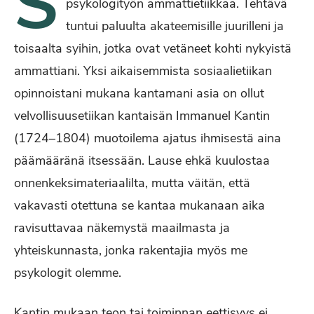
S
psykologityön ammattietiikkaa. Tehtävä
tuntui paluulta akateemisille juurilleni ja
toisaalta syihin, jotka ovat vetäneet kohti nykyistä
ammattiani. Yksi aikaisemmista sosiaalietiikan
opinnoistani mukana kantamani asia on ollut
velvollisuusetiikan kantaisän Immanuel Kantin
(1724–1804) muotoilema ajatus ihmisestä aina
päämääränä itsessään. Lause ehkä kuulostaa
onnenkeksimateriaalilta, mutta väitän, että
vakavasti otettuna se kantaa mukanaan aika
ravisuttavaa näkemystä maailmasta ja
yhteiskunnasta, jonka rakentajia myös me
psykologit olemme.
Kantin mukaan teon tai toiminnan eettisyys ei