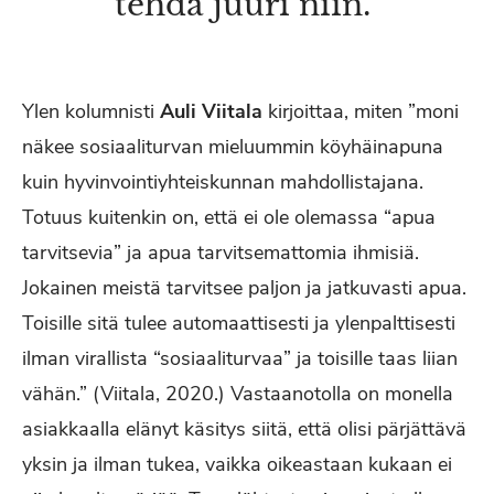
tehdä juuri niin.
Ylen kolumnisti
Auli Viitala
kirjoittaa, miten ”moni
näkee sosiaaliturvan mieluummin köyhäinapuna
kuin hyvinvointiyhteiskunnan mahdollistajana.
Totuus kuitenkin on, että ei ole olemassa “apua
tarvitsevia” ja apua tarvitsemattomia ihmisiä.
Jokainen meistä tarvitsee paljon ja jatkuvasti apua.
Toisille sitä tulee automaattisesti ja ylenpalttisesti
ilman virallista “sosiaaliturvaa” ja toisille taas liian
vähän.” (Viitala, 2020.) Vastaanotolla on monella
asiakkaalla elänyt käsitys siitä, että olisi pärjättävä
yksin ja ilman tukea, vaikka oikeastaan kukaan ei