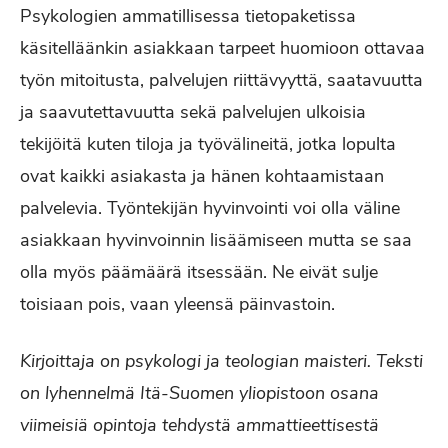
Psykologien ammatillisessa tietopaketissa
käsitelläänkin asiakkaan tarpeet huomioon ottavaa
työn mitoitusta, palvelujen riittävyyttä, saatavuutta
ja saavutettavuutta sekä palvelujen ulkoisia
tekijöitä kuten tiloja ja työvälineitä, jotka lopulta
ovat kaikki asiakasta ja hänen kohtaamistaan
palvelevia. Työntekijän hyvinvointi voi olla väline
asiakkaan hyvinvoinnin lisäämiseen mutta se saa
olla myös päämäärä itsessään. Ne eivät sulje
toisiaan pois, vaan yleensä päinvastoin.
Kirjoittaja on psykologi ja teologian maisteri. Teksti
on lyhennelmä Itä-Suomen yliopistoon osana
viimeisiä opintoja tehdystä ammattieettisestä