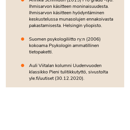
Annika Schmidtin (2015) Pro gradu -työ:
Ihmisarvon käsitteen moninaisuudesta.
Ihmisarvon käsitteen hyödyntäminen
keskustelussa munasolujen ennakoivasta
pakastamisesta.
Helsingin yliopisto.
Suomen psykologiliitto ry:n (2006)
kokoama
Psykologin ammatillinen
tietopaketti
.
Auli Viitalan kolumni
Uudenvuoden
klassikko Pieni tulitikkutyttö
, sivustolta
yle.fi/uutiset (30.12.2020).