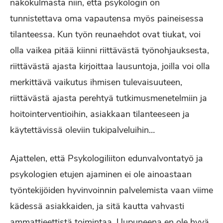
näkökulmasta niin, että psykologin on
tunnistettava oma vapautensa myös paineisessa
tilanteessa. Kun työn reunaehdot ovat tiukat, voi
olla vaikea pitää kiinni riittävästä työnohjauksesta,
riittävästä ajasta kirjoittaa lausuntoja, joilla voi olla
merkittävä vaikutus ihmisen tulevaisuuteen,
riittävästä ajasta perehtyä tutkimusmenetelmiin ja
hoitointerventioihin, asiakkaan tilanteeseen ja
käytettävissä oleviin tukipalveluihin…
Ajattelen, että Psykologiliiton edunvalvontatyö ja
psykologien etujen ajaminen ei ole ainoastaan
työntekijöiden hyvinvoinnin palvelemista vaan viime
kädessä asiakkaiden, ja sitä kautta vahvasti
ammattieettistä toimintaa. Uupuneena en ole hyvä