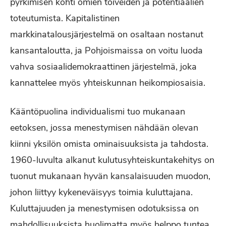
pyrkimisen kohti omien toiveiden ja potentiaalien
toteutumista. Kapitalistinen
markkinatalousjärjestelmä on osaltaan nostanut
kansantaloutta, ja Pohjoismaissa on voitu luoda
vahva sosiaalidemokraattinen järjestelmä, joka
kannattelee myös yhteiskunnan heikompiosaisia.
Kääntöpuolina individualismi tuo mukanaan
eetoksen, jossa menestymisen nähdään olevan
kiinni yksilön omista ominaisuuksista ja tahdosta.
1960-luvulta alkanut kulutusyhteiskuntakehitys on
tuonut mukanaan hyvän kansalaisuuden muodon,
johon liittyy kykeneväisyys toimia kuluttajana.
Kuluttajuuden ja menestymisen odotuksissa on
mahdollisuuksista huolimatta myös helppo tuntea