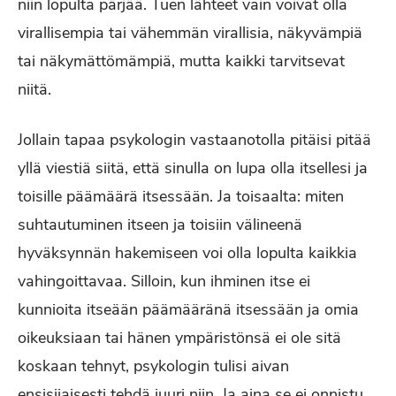
niin lopulta pärjää. Tuen lähteet vain voivat olla
virallisempia tai vähemmän virallisia, näkyvämpiä
tai näkymättömämpiä, mutta kaikki tarvitsevat
niitä.
Jollain tapaa psykologin vastaanotolla pitäisi pitää
yllä viestiä siitä, että sinulla on lupa olla itsellesi ja
toisille päämäärä itsessään. Ja toisaalta: miten
suhtautuminen itseen ja toisiin välineenä
hyväksynnän hakemiseen voi olla lopulta kaikkia
vahingoittavaa. Silloin, kun ihminen itse ei
kunnioita itseään päämääränä itsessään ja omia
oikeuksiaan tai hänen ympäristönsä ei ole sitä
koskaan tehnyt, psykologin tulisi aivan
ensisijaisesti tehdä juuri niin. Ja aina se ei onnistu.