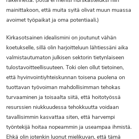
rakennetta. (Jotta ei menisi hurskasteluksi niin
mainittakoon, että muita syitä olivat muun muassa
avoimet työpaikat ja oma potentiaali.)
Kirkasotsainen idealismini on joutunut vähän
koetukselle, sillä olin harjoitteluun lähtiessäni aika
valmistautumaton julkisen sektorin tietynlaiseen
tulostavoitteellisuuteen. Toki olen ollut tietoinen,
että hyvinvointiyhteiskunnan toisena puolena on
tuottavan työvoiman mahdollisimman tehokas
turvaaminen ja toisaalta siitä, että hoitotyössä
resurssien niukkuudessa tehokkuutta voidaan
tavallisimmin kasvattaa siten, että harvempi
työntekijä hoitaa nopeammin ja useampaa ihmistä.
Ehkä olin jotenkin luonut mielikuvan, että tämä