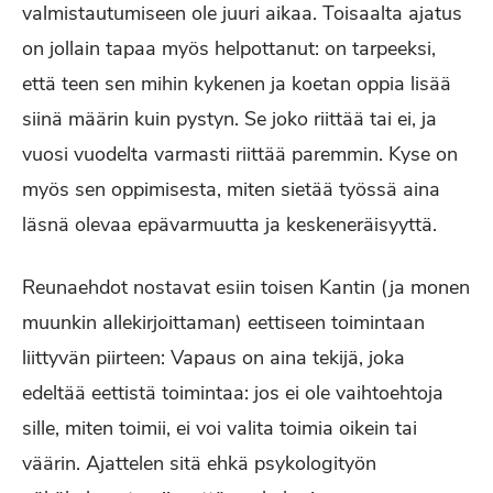
valmistautumiseen ole juuri aikaa. Toisaalta ajatus
on jollain tapaa myös helpottanut: on tarpeeksi,
että teen sen mihin kykenen ja koetan oppia lisää
siinä määrin kuin pystyn. Se joko riittää tai ei, ja
vuosi vuodelta varmasti riittää paremmin. Kyse on
myös sen oppimisesta, miten sietää työssä aina
läsnä olevaa epävarmuutta ja keskeneräisyyttä.
Reunaehdot nostavat esiin toisen Kantin (ja monen
muunkin allekirjoittaman) eettiseen toimintaan
liittyvän piirteen: Vapaus on aina tekijä, joka
edeltää eettistä toimintaa: jos ei ole vaihtoehtoja
sille, miten toimii, ei voi valita toimia oikein tai
väärin. Ajattelen sitä ehkä psykologityön