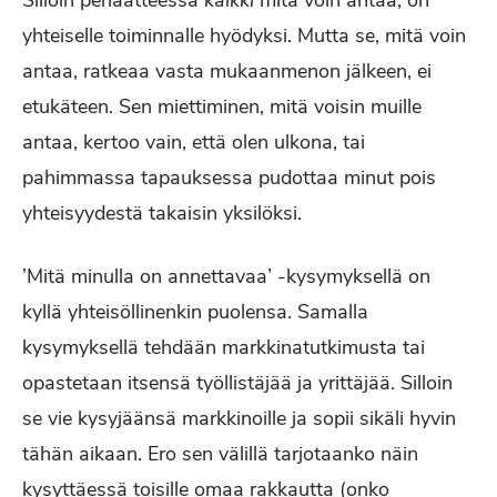
Silloin periaatteessa
kaikki
mitä voin antaa, on
yhteiselle toiminnalle hyödyksi. Mutta se, mitä voin
antaa, ratkeaa vasta mukaanmenon jälkeen, ei
etukäteen. Sen miettiminen, mitä voisin muille
antaa, kertoo vain, että olen ulkona, tai
pahimmassa tapauksessa pudottaa minut pois
yhteisyydestä takaisin yksilöksi.
’Mitä minulla on annettavaa’ -kysymyksellä on
kyllä yhteisöllinenkin puolensa. Samalla
kysymyksellä tehdään markkinatutkimusta tai
opastetaan itsensä työllistäjää ja yrittäjää. Silloin
se vie kysyjäänsä markkinoille ja sopii sikäli hyvin
tähän aikaan. Ero sen välillä tarjotaanko näin
kysyttäessä toisille omaa rakkautta (onko