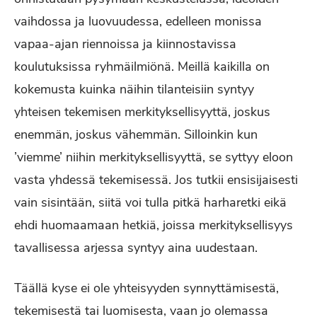
vaihdossa ja luovuudessa, edelleen monissa
vapaa-ajan riennoissa ja kiinnostavissa
koulutuksissa ryhmäilmiönä. Meillä kaikilla on
kokemusta kuinka näihin tilanteisiin syntyy
yhteisen tekemisen merkityksellisyyttä, joskus
enemmän, joskus vähemmän. Silloinkin kun
’viemme’ niihin merkityksellisyyttä, se syttyy eloon
vasta yhdessä tekemisessä. Jos tutkii ensisijaisesti
vain sisintään, siitä voi tulla pitkä harharetki eikä
ehdi huomaamaan hetkiä, joissa merkityksellisyys
tavallisessa arjessa syntyy aina uudestaan.
Täällä kyse ei ole yhteisyyden synnyttämisestä,
tekemisestä tai luomisesta, vaan jo olemassa