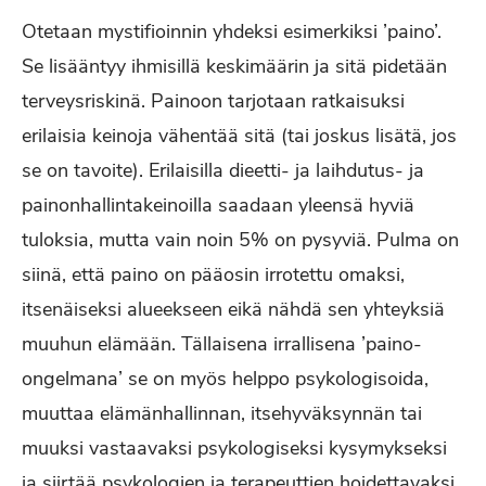
Otetaan mystifioinnin yhdeksi esimerkiksi ’paino’.
Se lisääntyy ihmisillä keskimäärin ja sitä pidetään
terveysriskinä. Painoon tarjotaan ratkaisuksi
erilaisia keinoja vähentää sitä (tai joskus lisätä, jos
se on tavoite). Erilaisilla dieetti- ja laihdutus- ja
painonhallintakeinoilla saadaan yleensä hyviä
tuloksia, mutta vain noin 5% on pysyviä. Pulma on
siinä, että paino on pääosin irrotettu omaksi,
itsenäiseksi alueekseen eikä nähdä sen yhteyksiä
muuhun elämään. Tällaisena irrallisena ’paino-
ongelmana’ se on myös helppo psykologisoida,
muuttaa elämänhallinnan, itsehyväksynnän tai
muuksi vastaavaksi psykologiseksi kysymykseksi
ja siirtää psykologien ja terapeuttien hoidettavaksi.