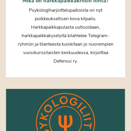
Mikä on harkkapaikkakriisin hinta?
Psykologiharjoittelupaikoista on nyt
poikkeuksellisen kova kilpailu.
Harkkapaikkapulasta uutisoidaan,
harkkapaikkakyselyitä kilahtelee Telegram-
ryhmiin ja tilanteesta kuiskitaan jo nuorempien
vuosikurssilaisten keskuudessa, kirjoittaa
Defenssi ry.