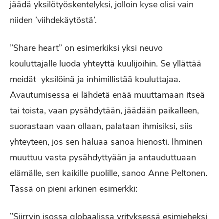
jäädä yksilötyöskentelyksi, jolloin kyse olisi vain
niiden ’viihdekäytöstä’.
”Share heart” on esimerkiksi yksi neuvo
kouluttajalle luoda yhteyttä kuulijoihin. Se yllättää
meidät yksilöinä ja inhimillistää kouluttajaa.
Avautumisessa ei lähdetä enää muuttamaan itseä
tai toista, vaan pysähdytään, jäädään paikalleen,
suorastaan vaan ollaan, palataan ihmisiksi, siis
yhteyteen, jos sen haluaa sanoa hienosti. Ihminen
muuttuu vasta pysähdyttyään ja antauduttuaan
elämälle, sen kaikille puolille, sanoo Anne Peltonen.
Tässä on pieni arkinen esimerkki:
”Siirryin isossa globaalissa yrityksessä esimieheksi