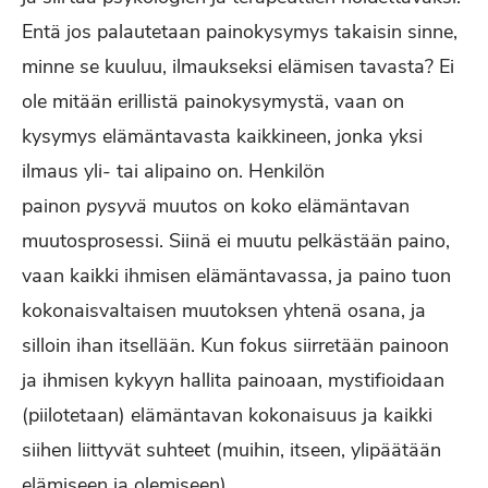
Entä jos palautetaan painokysymys takaisin sinne,
minne se kuuluu, ilmaukseksi elämisen tavasta? Ei
ole mitään erillistä painokysymystä, vaan on
kysymys elämäntavasta kaikkineen, jonka yksi
ilmaus yli- tai alipaino on. Henkilön
painon
pysyvä
muutos on koko elämäntavan
muutosprosessi. Siinä ei muutu pelkästään paino,
vaan kaikki ihmisen elämäntavassa, ja paino tuon
kokonaisvaltaisen muutoksen yhtenä osana, ja
silloin ihan itsellään. Kun fokus siirretään painoon
ja ihmisen kykyyn hallita painoaan, mystifioidaan
(piilotetaan) elämäntavan kokonaisuus ja kaikki
siihen liittyvät suhteet (muihin, itseen, ylipäätään
elämiseen ja olemiseen).