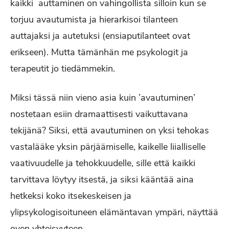
kaikki auttaminen on vahingollista silloin kun se
torjuu avautumista ja hierarkisoi tilanteen
auttajaksi ja autetuksi (ensiaputilanteet ovat
erikseen). Mutta tämänhän me psykologit ja
terapeutit jo tiedämmekin.
Miksi tässä niin vieno asia kuin ’avautuminen’
nostetaan esiin dramaattisesti vaikuttavana
tekijänä? Siksi, että avautuminen on yksi tehokas
vastalääke yksin pärjäämiselle, kaikelle liialliselle
vaativuudelle ja tehokkuudelle, sille että kaikki
tarvittava löytyy itsestä, ja siksi kääntää aina
hetkeksi koko itsekeskeisen ja
ylipsykologisoituneen elämäntavan ympäri, näyttää
oven yhteisyyteen.