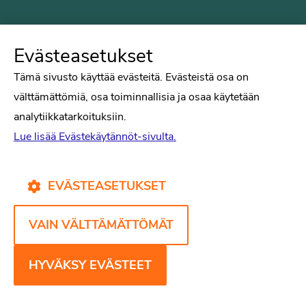
Evästeasetukset
Tämä sivusto käyttää evästeitä. Evästeistä osa on
välttämättömiä, osa toiminnallisia ja osaa käytetään
analytiikkatarkoituksiin.
Lue lisää Evästekäytännöt-sivulta.
Suomen Psykologiliitto ry
EVÄSTEASETUKSET
Bulevardi 30 B 3
00120 Helsinki
VAIN VÄLTTÄMÄTTÖMÄT
Puh. 09-6122 9122
Psykologiliiton sivut
HYVÄKSY EVÄSTEET
Työelämä