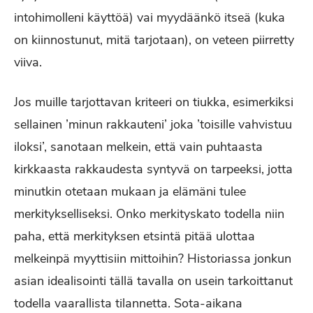
intohimolleni käyttöä) vai myydäänkö itseä (kuka
on kiinnostunut, mitä tarjotaan), on veteen piirretty
viiva.
Jos muille tarjottavan kriteeri on tiukka, esimerkiksi
sellainen ’minun rakkauteni’ joka ’toisille vahvistuu
iloksi’, sanotaan melkein, että vain puhtaasta
kirkkaasta rakkaudesta syntyvä on tarpeeksi, jotta
minutkin otetaan mukaan ja elämäni tulee
merkitykselliseksi. Onko merkityskato todella niin
paha, että merkityksen etsintä pitää ulottaa
melkeinpä myyttisiin mittoihin? Historiassa jonkun
asian idealisointi tällä tavalla on usein tarkoittanut
todella vaarallista tilannetta. Sota-aikana