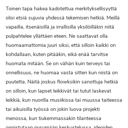
Toinen tapa hakea kadotettua merkityksellisyyttä
olisi etsiä sujuvia yhdessä tekemisen hetkiä. Meillä
vapailla, itsenäisillä ja irrallisilla yksilöilläkin niitä
pulpahtelee yllättäen eteen. Ne saattavat olla
huomaamattomia juuri siksi, että silloin kaikki on
kohdallaan, kuten pitääkin, eikä enää tarvitse
huomata mitään. Se on vähän kuin terveys tai
onnellisuus, ne huomaa vasta sitten kun niistä on
puutetta. Näitä joskus flowksikin sanottuja hetkiä
on silloin, kun lapset leikkivät tai tutut laskevat
leikkiä, kun nuorilla musiikissa tai muussa taiteessa
tai aikuisilla työssä on jokin luova projekti
menossa, kun tiukemmassakin tilanteessa
onnistutaan pysymään keskustelussa, ideoiden