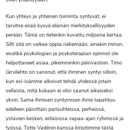
Kun yhteys ja yhteinen toiminta syntyvät, ei
tarvitse enää kysyä elämän merkityksellisyyden
perään. Tämä on tietenkin kuvattu miljoona kertaa.
Silti sitä on vaikea oppia näkemään, ainakin minun,
eivätkä psykologian ja psykoterapian opinnot ole
helpottaneet asiaa, pikemminkin päinvastoin. Timo
Järvilehto on sanonut, että ihminen syntyi silloin,
kun esi-isämme alkoivat tehdä yhdessä jotain
sellaista, mitä kukaan ei olisi saanut aikaiseksi
yksin. Sama ihmisen syntymisen ihme tapahtuu
edelleen päivittäin parisuhteissa, perheissä,
ystävien kesken, erilaisissa vapaa-ajan ryhmissä ja
työssä. Totte Vadénin kanssa kirjoitimme tästä