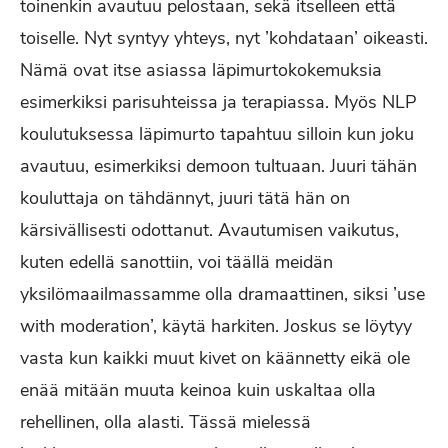
toinenkin avautuu pelostaan, sekä itselleen että
toiselle. Nyt syntyy yhteys, nyt ’kohdataan’ oikeasti.
Nämä ovat itse asiassa läpimurtokokemuksia
esimerkiksi parisuhteissa ja terapiassa. Myös NLP
koulutuksessa läpimurto tapahtuu silloin kun joku
avautuu, esimerkiksi demoon tultuaan. Juuri tähän
kouluttaja on tähdännyt, juuri tätä hän on
kärsivällisesti odottanut. Avautumisen vaikutus,
kuten edellä sanottiin, voi täällä meidän
yksilömaailmassamme olla dramaattinen, siksi ’use
with moderation’, käytä harkiten. Joskus se löytyy
vasta kun kaikki muut kivet on käännetty eikä ole
enää mitään muuta keinoa kuin uskaltaa olla
rehellinen, olla alasti. Tässä mielessä