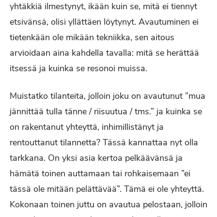
yhtäkkiä ilmestynyt, ikään kuin se, mitä ei tiennyt
etsivänsä, olisi yllättäen löytynyt. Avautuminen ei
tietenkään ole mikään tekniikka, sen aitous
arvioidaan aina kahdella tavalla: mitä se herättää
itsessä ja kuinka se resonoi muissa.
Muistatko tilanteita, jolloin joku on avautunut ”mua
jännittää tulla tänne / riisuutua / tms.” ja kuinka se
on rakentanut yhteyttä, inhimillistänyt ja
rentouttanut tilannetta? Tässä kannattaa nyt olla
tarkkana. On yksi asia kertoa pelkäävänsä ja
hämätä toinen auttamaan tai rohkaisemaan ”ei
tässä ole mitään pelättävää”. Tämä ei ole yhteyttä.
Kokonaan toinen juttu on avautua pelostaan, jolloin