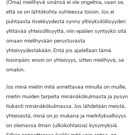
(Oma) mielihyvä
sinänsä ei ole ongelma, vaan se,
että se
on lähtökohta suhteessa toisiin.
Jos ei
puhtaasta itsekkyydestä synny yltiöyksilöllisyyden
ylittävää yhteisöllisyyttä, niin epäilen syntyykö sitä
omaan mielihyvään perustuvasta
yhteisyydestäkään. Entä jos ajatellaan tämä
toisinpäin: ensin on yhteisyys, sitten mielihyvä, se
omakin.
Jos minä mietin mitä annettavaa minulla on muille,
mietin muiden tarpeita minänäkökulmasta ja pysyn
tiukasti minänäkökulmassa. Jos lähdetään meistä,
yhteisestä,
minä on jo mukana
ja merkityksellisyys
on olemassa ilman (ulkokohtaisia) kysymyksiä.