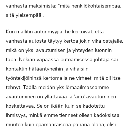
vanhasta maksimista: ”mitä henkilökohtaisempaa,
sitä yleisempää”.
Kun mallitin autonmyyjiä, he kertoivat, että
vanhasta autosta täytyy kertoa jokin vika ostajalle,
mikä on yksi avautumisen ja yhteyden luonnin
tapa. Nokian vapaassa putoamisessa johtaja sai
kontaktin hätääntyneihin ja vihaisiin
työntekijöihinsä kertomalla ne virheet, mitä oli itse
tehnyt. Täällä meidän yksilömaailmassamme
avautuminen on yllättävää ja ’aito’ avautuminen
koskettavaa. Se on ikään kuin se kadotettu
ihmisyys, minkä emme tienneet olleen kadoksissa
muuten kuin epämääräisenä pahana olona, olisi