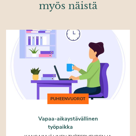
myös näistä
PUHEENVUOROT
Vapaa-aikaystävällinen
työpaikka