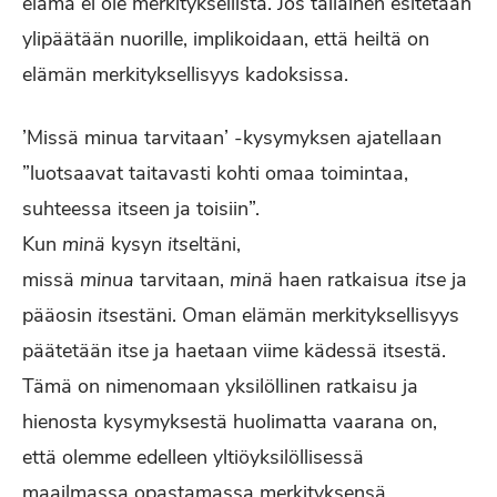
elämä ei ole merkityksellistä. Jos tällainen esitetään
ylipäätään nuorille, implikoidaan, että heiltä on
elämän merkityksellisyys kadoksissa.
’Missä minua tarvitaan’ -kysymyksen ajatellaan
”luotsaavat taitavasti kohti omaa toimintaa,
suhteessa itseen ja toisiin”.
Kun
minä
kysyn
itse
ltäni,
missä
minua
tarvitaan,
minä
haen ratkaisua
itse
ja
pääosin
itse
stäni. Oman elämän merkityksellisyys
päätetään itse ja haetaan viime kädessä itsestä.
Tämä on nimenomaan yksilöllinen ratkaisu ja
hienosta kysymyksestä huolimatta vaarana on,
että olemme edelleen yltiöyksilöllisessä
maailmassa opastamassa merkityksensä