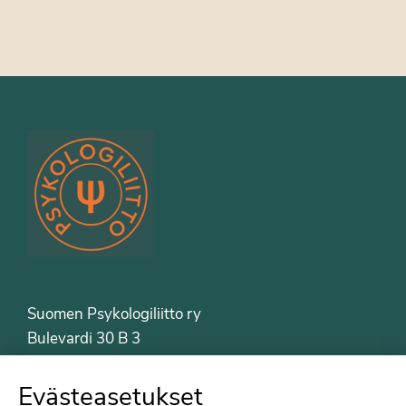
Suomen Psykologiliitto ry
Bulevardi 30 B 3
00120 Helsinki
Puh. 09-6122 9122
Evästeasetukset