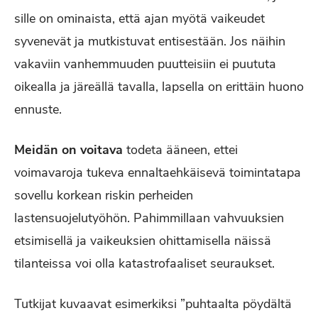
sille on ominaista, että ajan myötä vaikeudet
syvenevät ja mutkistuvat entisestään. Jos näihin
vakaviin vanhemmuuden puutteisiin ei puututa
oikealla ja järeällä tavalla, lapsella on erittäin huono
ennuste.
Meidän on voitava
todeta ääneen, ettei
voimavaroja tukeva ennaltaehkäisevä toimintatapa
sovellu korkean riskin perheiden
lastensuojelutyöhön. Pahimmillaan vahvuuksien
etsimisellä ja vaikeuksien ohittamisella näissä
tilanteissa voi olla katastrofaaliset seuraukset.
Tutkijat kuvaavat esimerkiksi ”puhtaalta pöydältä