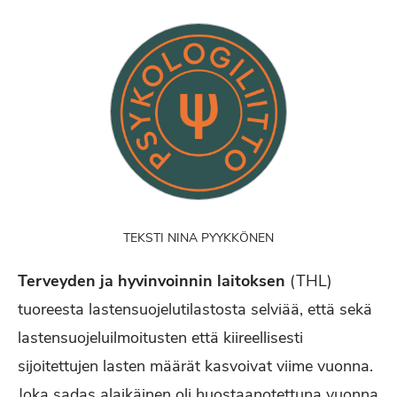
TEKSTI NINA PYYKKÖNEN
Terveyden ja hyvinvoinnin laitoksen
(THL)
tuoreesta lastensuojelutilastosta selviää, että sekä
lastensuojeluilmoitusten että kiireellisesti
sijoitettujen lasten määrät kasvoivat viime vuonna.
Joka sadas alaikäinen oli huostaanotettuna vuonna