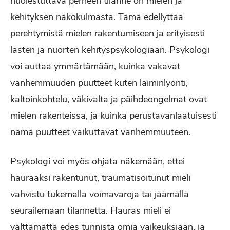
huolestuttava perheen tilanne on mielen ja
kehityksen näkökulmasta. Tämä edellyttää
perehtymistä mielen rakentumiseen ja erityisesti
lasten ja nuorten kehityspsykologiaan. Psykologi
voi auttaa ymmärtämään, kuinka vakavat
vanhemmuuden puutteet kuten laiminlyönti,
kaltoinkohtelu, väkivalta ja päihdeongelmat ovat
mielen rakenteissa, ja kuinka perustavanlaatuisesti
nämä puutteet vaikuttavat vanhemmuuteen.
Psykologi voi myös ohjata näkemään, ettei
hauraaksi rakentunut, traumatisoitunut mieli
vahvistu tukemalla voimavaroja tai jäämällä
seurailemaan tilannetta. Hauras mieli ei
välttämättä edes tunnista omia vaikeuksiaan, ja