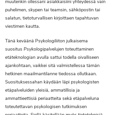
muutenkin ollessani asiakkaisiini yhteydessä vain
puhelimen, skypen tai teamsin, sähköpostin tai
salatun, tietoturvallisen kirjoittaen tapahtuvan
viestimen kautta.
Tänä keväänä Psykologiliiton julkaisema
suositus
Psykologipalvelujen toteuttaminen
etäteknologian avulla
sattui todella oivalliseen
ajankohtaan, vaikkei sitä valmistellessa tämän
hetkinen maailmantilanne tiedossa ollutkaan.
Suosituksessahan käydään läpi psykologisten
etäpalveluiden yleisiä, ammatillisia ja
ammattieettisiä periaatteita sekä etäpalveluna
toteutettavan psykologisen tutkimuksen
periaatteita. Siellä käsitellään myös tietoteknisiä