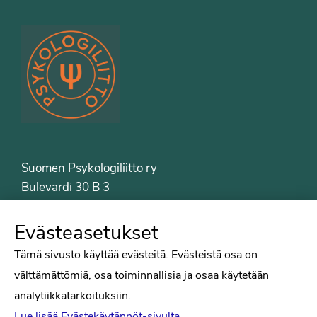
Suomen Psykologiliitto ry
Bulevardi 30 B 3
00120 Helsinki
Puh. 09-6122 9122
Evästeasetukset
Psykologiliiton sivut
Tämä sivusto käyttää evästeitä. Evästeistä osa on
välttämättömiä, osa toiminnallisia ja osaa käytetään
Työelämä
analytiikkatarkoituksiin.
Tiede
Lue lisää Evästekäytännöt-sivulta.