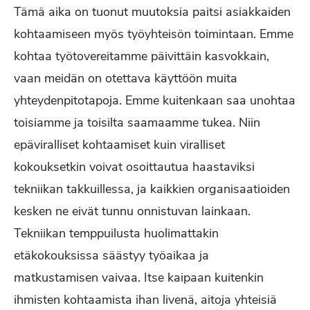
Tämä aika on tuonut muutoksia paitsi asiakkaiden
kohtaamiseen myös työyhteisön toimintaan. Emme
kohtaa työtovereitamme päivittäin kasvokkain,
vaan meidän on otettava käyttöön muita
yhteydenpitotapoja. Emme kuitenkaan saa unohtaa
toisiamme ja toisilta saamaamme tukea. Niin
epäviralliset kohtaamiset kuin viralliset
kokouksetkin voivat osoittautua haastaviksi
tekniikan takkuillessa, ja kaikkien organisaatioiden
kesken ne eivät tunnu onnistuvan lainkaan.
Tekniikan temppuilusta huolimattakin
etäkokouksissa säästyy työaikaa ja
matkustamisen vaivaa. Itse kaipaan kuitenkin
ihmisten kohtaamista ihan livenä, aitoja yhteisiä