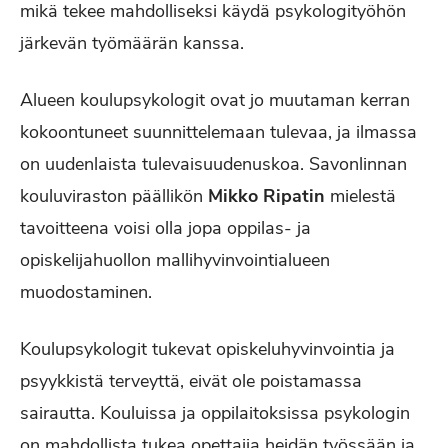
mikä tekee mahdolliseksi käydä psykologityöhön
järkevän työmäärän kanssa.
Alueen koulupsykologit ovat jo muutaman kerran
kokoontuneet suunnittelemaan tulevaa, ja ilmassa
on uudenlaista tulevaisuudenuskoa. Savonlinnan
kouluviraston päällikön
Mikko Ripatin
mielestä
tavoitteena voisi olla jopa oppilas- ja
opiskelijahuollon mallihyvinvointialueen
muodostaminen.
Koulupsykologit tukevat opiskeluhyvinvointia ja
psyykkistä terveyttä, eivät ole poistamassa
sairautta. Kouluissa ja oppilaitoksissa psykologin
on mahdollista tukea opettajia heidän työssään ja