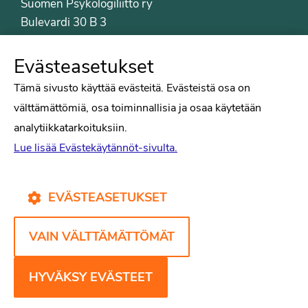
Suomen Psykologiliitto ry
Bulevardi 30 B 3
00120 Helsinki
Puh. 09-6122 9122
Evästeasetukset
Psykologiliiton sivut
Tämä sivusto käyttää evästeitä. Evästeistä osa on
välttämättömiä, osa toiminnallisia ja osaa käytetään
Työelämä
analytiikkatarkoituksiin.
Tiede
Lue lisää Evästekäytännöt-sivulta.
Puheenvuorot
Liitto
Kirjat
EVÄSTEASETUKSET
Yhteystiedot
VAIN VÄLTTÄMÄTTÖMÄT
Psykologiliiton verkkosivut
Evästekäytännöt
HYVÄKSY EVÄSTEET